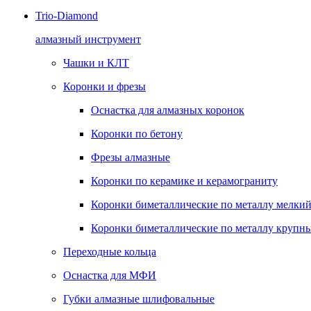
Trio-Diamond
алмазный инструмент
Чашки и КЛТ
Коронки и фрезы
Оснастка для алмазных коронок
Коронки по бетону
Фрезы алмазные
Коронки по керамике и керамограниту
Коронки биметаллические по металлу мелкий
Коронки биметаллические по металлу крупны
Переходные кольца
Оснастка для МФИ
Губки алмазные шлифовальные