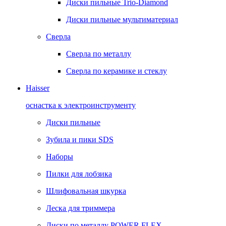
Диски пильные Trio-Diamond
Диски пильные мультиматериал
Сверла
Сверла по металлу
Сверла по керамике и стеклу
Haisser
оснастка к электроинструменту
Диски пильные
Зубила и пики SDS
Наборы
Пилки для лобзика
Шлифовальная шкурка
Леска для триммера
Диски по металлу POWER FLEX