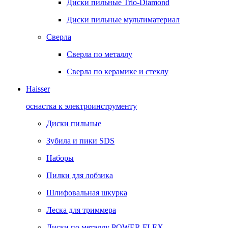
Диски пильные Trio-Diamond
Диски пильные мультиматериал
Сверла
Сверла по металлу
Сверла по керамике и стеклу
Haisser
оснастка к электроинструменту
Диски пильные
Зубила и пики SDS
Наборы
Пилки для лобзика
Шлифовальная шкурка
Леска для триммера
Диски по металлу POWER FLEX