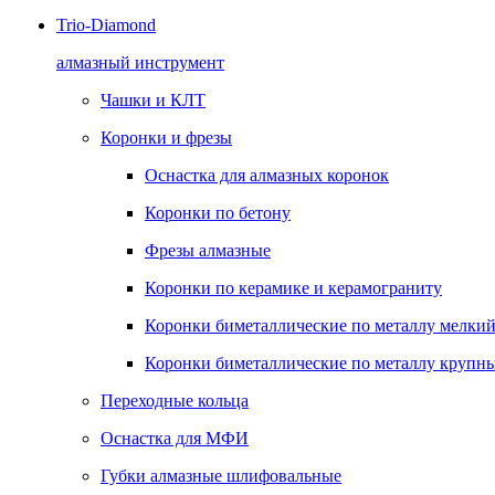
Trio-Diamond
алмазный инструмент
Чашки и КЛТ
Коронки и фрезы
Оснастка для алмазных коронок
Коронки по бетону
Фрезы алмазные
Коронки по керамике и керамограниту
Коронки биметаллические по металлу мелкий
Коронки биметаллические по металлу крупны
Переходные кольца
Оснастка для МФИ
Губки алмазные шлифовальные