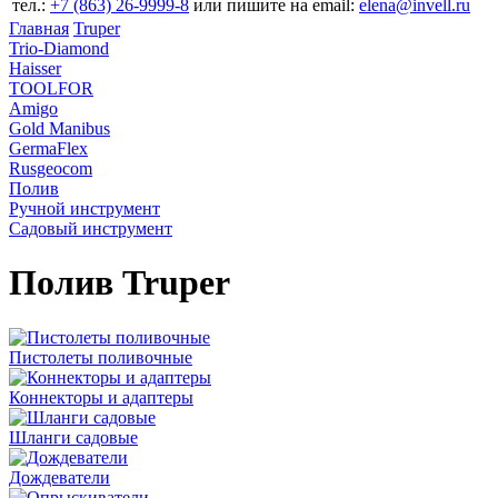
тел.:
+7 (863) 26‐9999‐8
или пишите на email:
elena@invell.ru
Главная
Truper
Trio-Diamond
Haisser
TOOLFOR
Amigo
Gold Manibus
GermaFlex
Rusgeocom
Полив
Ручной инструмент
Садовый инструмент
Полив Truper
Пистолеты поливочные
Коннекторы и адаптеры
Шланги садовые
Дождеватели