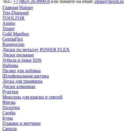
тел.:
+7 (863) 26‐9999‐8
или пишите на email:
elena@invell.ru
Главная
Haisser
Trio-Diamond
TOOLFOR
Amigo
Truper
Gold Manibus
GermaFlex
Rusgeocom
Диски по металлу POWER FLEX
Диски пильные
Зубила и пики SDS
Наборы
Пилки для лобзика
Шлифовальная шкурка
Леска для триммера
Диски алмазные
Рулетки
Миксеры для краски и смесей
Фрезы
Полотна
Скобы
Буры
Плашки и метчики
Сверла