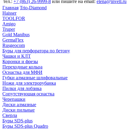
тел.:
+7 (863) 26‐9999‐8
или пишите на email:
elena@invell.ru
Главная
Trio-Diamond
Haisser
TOOLFOR
Amigo
Truper
Gold Manibus
GermaFlex
Rusgeocom
Буры для перфоратора по бетону
Чашки и КЛТ
Коронки и фрезы
Переходные кольца
Оснастка для МФИ
Губки алмазные шлифовальные
Ножи для электрорубанка
Пилки для лобзика
Сопутствующая оснастка
Черепашки
Диски алмазные
Диски пильные
Сверла
Буры SDS-plus
Буры SDS-plus Quadro