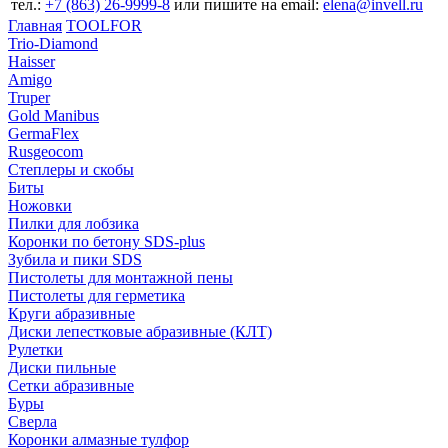
тел.:
+7 (863) 26‐9999‐8
или пишите на email:
elena@invell.ru
Главная
TOOLFOR
Trio-Diamond
Haisser
Amigo
Truper
Gold Manibus
GermaFlex
Rusgeocom
Степлеры и скобы
Биты
Ножовки
Пилки для лобзика
Коронки по бетону SDS-plus
Зубила и пики SDS
Пистолеты для монтажной пены
Пистолеты для герметика
Круги абразивные
Диски лепестковые абразивные (КЛТ)
Рулетки
Диски пильные
Сетки абразивные
Буры
Сверла
Коронки алмазные тулфор