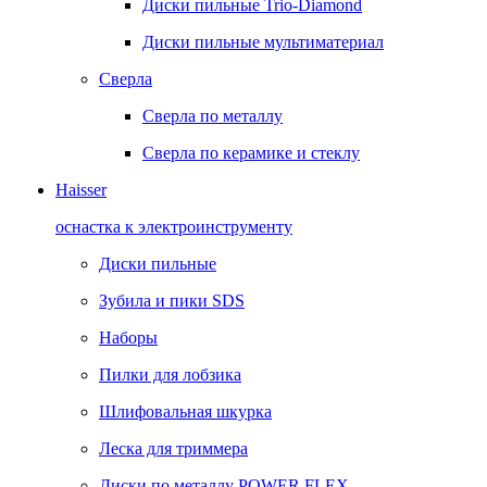
Диски пильные Trio-Diamond
Диски пильные мультиматериал
Сверла
Сверла по металлу
Сверла по керамике и стеклу
Haisser
оснастка к электроинструменту
Диски пильные
Зубила и пики SDS
Наборы
Пилки для лобзика
Шлифовальная шкурка
Леска для триммера
Диски по металлу POWER FLEX