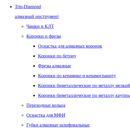
Trio-Diamond
алмазный инструмент
Чашки и КЛТ
Коронки и фрезы
Оснастка для алмазных коронок
Коронки по бетону
Фрезы алмазные
Коронки по керамике и керамограниту
Коронки биметаллические по металлу мелкий
Коронки биметаллические по металлу крупны
Переходные кольца
Оснастка для МФИ
Губки алмазные шлифовальные