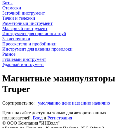
Биты
Стамески
Заточной инструмент
Тачки и тележки
Разметочный инструмент
Малярный инструмент
Инструмент для прочистки труб
Заклепочники
Просекатели и пробойники
Инструмент для вязания проволоки
Разное
Губцевый инструмент
Ударный инструмент
Магнитные манипуляторы
Truper
Сортировать по:
умолчанию
цене
названию
наличию
Цены на сайте доступны только для авторизованных
пользователей.
Вход
и
Регистрация
© ООО Компания
"ИНВэлл"