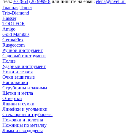
тел.:
+7 (863) 26‐9999‐8
или пишите на email:
elena@invell.ru
Главная
Truper
Trio-Diamond
Haisser
TOOLFOR
Amigo
Gold Manibus
GermaFlex
Rusgeocom
Ручной инструмент
Садовый инструмент
Полив
Ударный инструмент
Ножи и лезвия
Очки защитные
Напильники
Струбцины и зажимы
Щетки и мётла
Отвертки
Ящики и сумки
Линейки и угольники
Стеклорезы и труборезы
Ножовки и полотна
Ножницы по металлу
Ломы и гвоздодеры