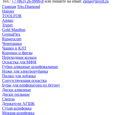
тел.:
+7 (863) 26‐9999‐8
или пишите на email:
elena@invell.ru
Главная
Trio-Diamond
Haisser
TOOLFOR
Amigo
Truper
Gold Manibus
GermaFlex
Rusgeocom
Черепашки
Чашки и КЛТ
Коронки и фрезы
Переходные кольца
Оснастка для МФИ
Губки алмазные шлифовальные
Ножи для электрорубанка
Пилки для лобзика
Сопутствующая оснастка
Буры для перфоратора по бетону
Диски алмазные
Диски пильные
Сверла
Держатели АГШК
Сухая шлифовка
Мокрая шлифовка