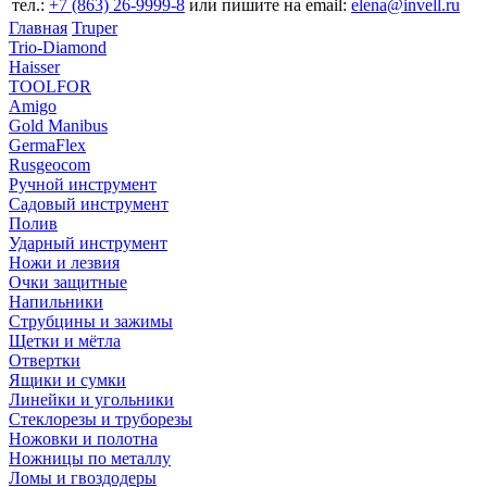
тел.:
+7 (863) 26‐9999‐8
или пишите на email:
elena@invell.ru
Главная
Truper
Trio-Diamond
Haisser
TOOLFOR
Amigo
Gold Manibus
GermaFlex
Rusgeocom
Ручной инструмент
Садовый инструмент
Полив
Ударный инструмент
Ножи и лезвия
Очки защитные
Напильники
Струбцины и зажимы
Щетки и мётла
Отвертки
Ящики и сумки
Линейки и угольники
Стеклорезы и труборезы
Ножовки и полотна
Ножницы по металлу
Ломы и гвоздодеры