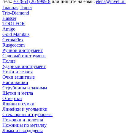
тел.:
+7 (863) 26‐9999‐8
или пишите на email:
elena@invell.ru
Главная
Truper
Trio-Diamond
Haisser
TOOLFOR
Amigo
Gold Manibus
GermaFlex
Rusgeocom
Ручной инструмент
Садовый инструмент
Полив
Ударный инструмент
Ножи и лезвия
Очки защитные
Напильники
Струбцины и зажимы
Щетки и мётла
Отвертки
Ящики и сумки
Линейки и угольники
Стеклорезы и труборезы
Ножовки и полотна
Ножницы по металлу
Ломы и гвоздодеры