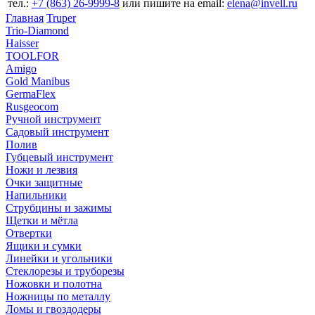
тел.:
+7 (863) 26‐9999‐8
или пишите на email:
elena@invell.ru
Главная
Truper
Trio-Diamond
Haisser
TOOLFOR
Amigo
Gold Manibus
GermaFlex
Rusgeocom
Ручной инструмент
Садовый инструмент
Полив
Губцевый инструмент
Ножи и лезвия
Очки защитные
Напильники
Струбцины и зажимы
Щетки и мётла
Отвертки
Ящики и сумки
Линейки и угольники
Стеклорезы и труборезы
Ножовки и полотна
Ножницы по металлу
Ломы и гвоздодеры