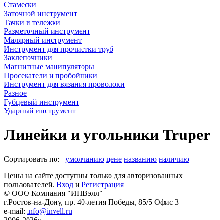
Стамески
Заточной инструмент
Тачки и тележки
Разметочный инструмент
Малярный инструмент
Инструмент для прочистки труб
Заклепочники
Магнитные манипуляторы
Просекатели и пробойники
Инструмент для вязания проволоки
Разное
Губцевый инструмент
Ударный инструмент
Линейки и угольники Truper
Сортировать по:
умолчанию
цене
названию
наличию
Цены на сайте доступны только для авторизованных
пользователей.
Вход
и
Регистрация
© ООО Компания
"ИНВэлл"
г.Ростов-на-Дону, пр. 40-летия Победы, 85/5 Офис 3
e-mail:
info@invell.ru
2006-2026г.