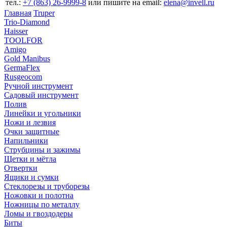
тел.:
+7 (863) 26‐9999‐8
или пишите на email:
elena@invell.ru
Главная
Truper
Trio-Diamond
Haisser
TOOLFOR
Amigo
Gold Manibus
GermaFlex
Rusgeocom
Ручной инструмент
Садовый инструмент
Полив
Линейки и угольники
Ножи и лезвия
Очки защитные
Напильники
Струбцины и зажимы
Щетки и мётла
Отвертки
Ящики и сумки
Стеклорезы и труборезы
Ножовки и полотна
Ножницы по металлу
Ломы и гвоздодеры
Биты