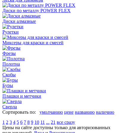
Диски по металлу POWER FLEX
Диски алмазные
Рулетки
Миксеры для краски и смесей
Фрезы
Полотна
Скобы
Буры
Плашки и метчики
Сверла
Сортировать по:
умолчанию
цене
названию
наличию
1
2
3
4
5
6
7
8
9
10
11
...
21
все сразу
Цены на сайте доступны только для авторизованных
пользователей.
Вход
и
Регистрация