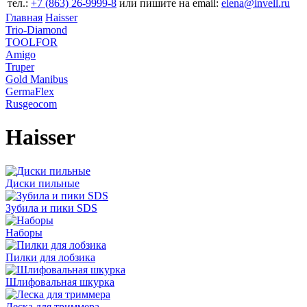
тел.:
+7 (863) 26‐9999‐8
или пишите на email:
elena@invell.ru
Главная
Haisser
Trio-Diamond
TOOLFOR
Amigo
Truper
Gold Manibus
GermaFlex
Rusgeocom
Haisser
Диски пильные
Зубила и пики SDS
Наборы
Пилки для лобзика
Шлифовальная шкурка
Леска для триммера