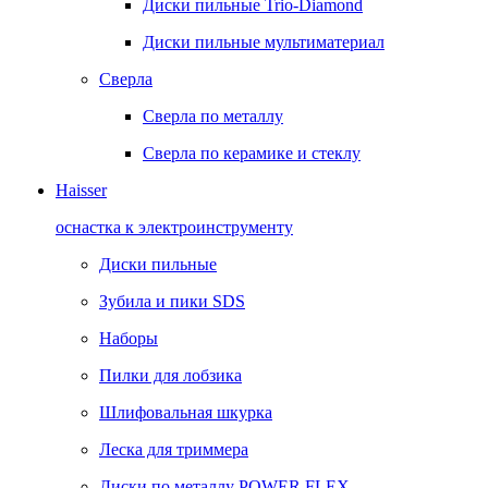
Диски пильные Trio-Diamond
Диски пильные мультиматериал
Сверла
Сверла по металлу
Сверла по керамике и стеклу
Haisser
оснастка к электроинструменту
Диски пильные
Зубила и пики SDS
Наборы
Пилки для лобзика
Шлифовальная шкурка
Леска для триммера
Диски по металлу POWER FLEX