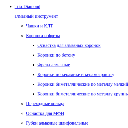
Trio-Diamond
алмазный инструмент
Чашки и КЛТ
Коронки и фрезы
Оснастка для алмазных коронок
Коронки по бетону
Фрезы алмазные
Коронки по керамике и керамограниту
Коронки биметаллические по металлу мелкий
Коронки биметаллические по металлу крупны
Переходные кольца
Оснастка для МФИ
Губки алмазные шлифовальные