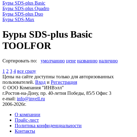
Буры SDS-plus Basic
Буры SDS-plus Quadro
Буры SDS-plus Duo
Буры SDS-Max
Буры SDS-plus Basic
TOOLFOR
Сортировать по:
умолчанию
цене
названию
наличию
1
2
3
4
все сразу
Цены на сайте доступны только для авторизованных
пользователей.
Вход
и
Регистрация
© ООО Компания
"ИНВэлл"
г.Ростов-на-Дону, пр. 40-летия Победы, 85/5 Офис 3
e-mail:
info@invell.ru
2006-2026г.
О компании
Прайс-лист
Политика конфиденциальности
Контакты