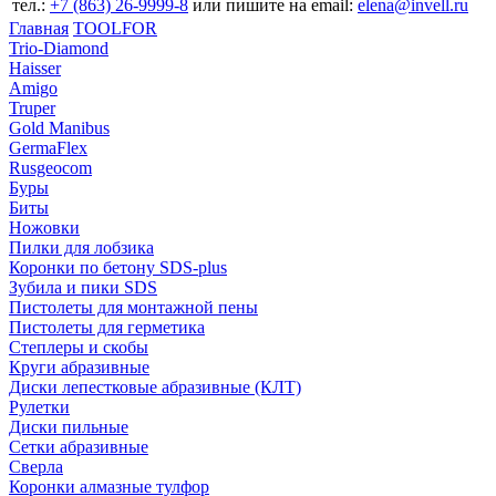
тел.:
+7 (863) 26‐9999‐8
или пишите на email:
elena@invell.ru
Главная
TOOLFOR
Trio-Diamond
Haisser
Amigo
Truper
Gold Manibus
GermaFlex
Rusgeocom
Буры
Биты
Ножовки
Пилки для лобзика
Коронки по бетону SDS-plus
Зубила и пики SDS
Пистолеты для монтажной пены
Пистолеты для герметика
Степлеры и скобы
Круги абразивные
Диски лепестковые абразивные (КЛТ)
Рулетки
Диски пильные
Сетки абразивные
Сверла
Коронки алмазные тулфор