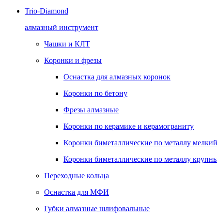
Trio-Diamond
алмазный инструмент
Чашки и КЛТ
Коронки и фрезы
Оснастка для алмазных коронок
Коронки по бетону
Фрезы алмазные
Коронки по керамике и керамограниту
Коронки биметаллические по металлу мелкий
Коронки биметаллические по металлу крупны
Переходные кольца
Оснастка для МФИ
Губки алмазные шлифовальные