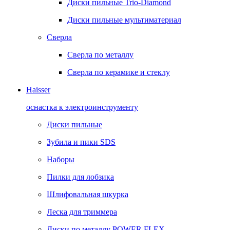
Диски пильные Trio-Diamond
Диски пильные мультиматериал
Сверла
Сверла по металлу
Сверла по керамике и стеклу
Haisser
оснастка к электроинструменту
Диски пильные
Зубила и пики SDS
Наборы
Пилки для лобзика
Шлифовальная шкурка
Леска для триммера
Диски по металлу POWER FLEX