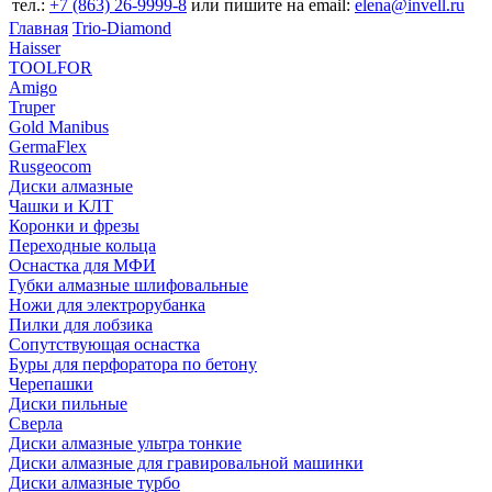
тел.:
+7 (863) 26‐9999‐8
или пишите на email:
elena@invell.ru
Главная
Trio-Diamond
Haisser
TOOLFOR
Amigo
Truper
Gold Manibus
GermaFlex
Rusgeocom
Диски алмазные
Чашки и КЛТ
Коронки и фрезы
Переходные кольца
Оснастка для МФИ
Губки алмазные шлифовальные
Ножи для электрорубанка
Пилки для лобзика
Сопутствующая оснастка
Буры для перфоратора по бетону
Черепашки
Диски пильные
Сверла
Диски алмазные ультра тонкие
Диски алмазные для гравировальной машинки
Диски алмазные турбо