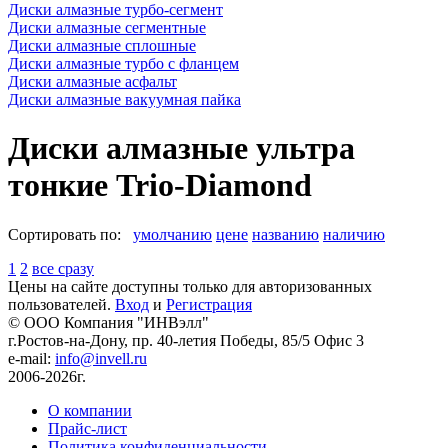
Диски алмазные турбо-сегмент
Диски алмазные сегментные
Диски алмазные сплошные
Диски алмазные турбо с фланцем
Диски алмазные асфальт
Диски алмазные вакуумная пайка
Диски алмазные ультра
тонкие Trio-Diamond
Сортировать по:
умолчанию
цене
названию
наличию
1
2
все сразу
Цены на сайте доступны только для авторизованных
пользователей.
Вход
и
Регистрация
© ООО Компания
"ИНВэлл"
г.Ростов-на-Дону, пр. 40-летия Победы, 85/5 Офис 3
e-mail:
info@invell.ru
2006-2026г.
О компании
Прайс-лист
Политика конфиденциальности