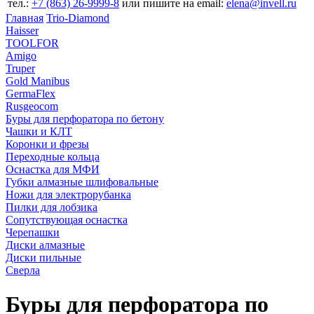
тел.:
+7 (863) 26‐9999‐8
или пишите на email:
elena@invell.ru
Главная
Trio-Diamond
Haisser
TOOLFOR
Amigo
Truper
Gold Manibus
GermaFlex
Rusgeocom
Буры для перфоратора по бетону
Чашки и КЛТ
Коронки и фрезы
Переходные кольца
Оснастка для МФИ
Губки алмазные шлифовальные
Ножи для электрорубанка
Пилки для лобзика
Сопутствующая оснастка
Черепашки
Диски алмазные
Диски пильные
Сверла
Буры для перфоратора по