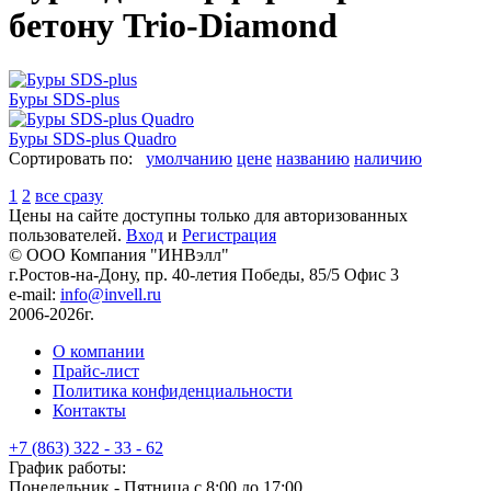
бетону Trio-Diamond
Буры SDS-plus
Буры SDS-plus Quadro
Сортировать по:
умолчанию
цене
названию
наличию
1
2
все сразу
Цены на сайте доступны только для авторизованных
пользователей.
Вход
и
Регистрация
© ООО Компания
"ИНВэлл"
г.Ростов-на-Дону, пр. 40-летия Победы, 85/5 Офис 3
e-mail:
info@invell.ru
2006-2026г.
О компании
Прайс-лист
Политика конфиденциальности
Контакты
+7 (863) 322 - 33 - 62
График работы:
Понедельник - Пятница с 8:00 до 17:00