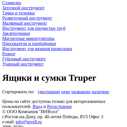
Стамески
Заточной инструмент
Тачки и тележки
Разметочный инструмент
Малярный инструмент
Инструмент для прочистки труб
Заклепочники
Магнитные манипуляторы
Просекатели и пробойники
Инструмент для вязания проволоки
Разное
Губцевый инструмент
Ударный инструмент
Ящики и сумки Truper
Сортировать по:
умолчанию
цене
названию
наличию
Цены на сайте доступны только для авторизованных
пользователей.
Вход
и
Регистрация
© ООО Компания
"ИНВэлл"
г.Ростов-на-Дону, пр. 40-летия Победы, 85/5 Офис 3
e-mail:
info@invell.ru
2006-2026г.