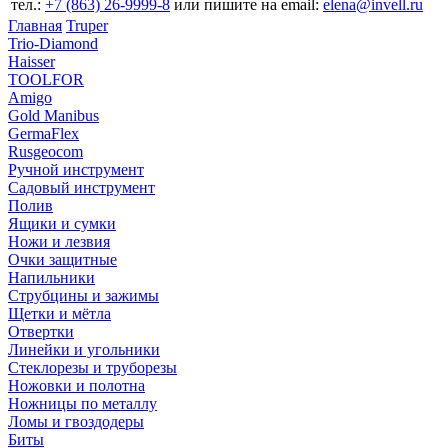
тел.:
+7 (863) 26‐9999‐8
или пишите на email:
elena@invell.ru
Главная
Truper
Trio-Diamond
Haisser
TOOLFOR
Amigo
Gold Manibus
GermaFlex
Rusgeocom
Ручной инструмент
Садовый инструмент
Полив
Ящики и сумки
Ножи и лезвия
Очки защитные
Напильники
Струбцины и зажимы
Щетки и мётла
Отвертки
Линейки и угольники
Стеклорезы и труборезы
Ножовки и полотна
Ножницы по металлу
Ломы и гвоздодеры
Биты