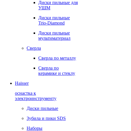
Диски пильные для
УШМ
Диски пильные
Trio-Diamond
Диски пильные
мультиматериал
Сверла
Сверла по металлу
Сверла по
керамике и стеклу
Haisser
оснастка к
электроинструменту
Диски пильные
Зубила и пики SDS
Наборы