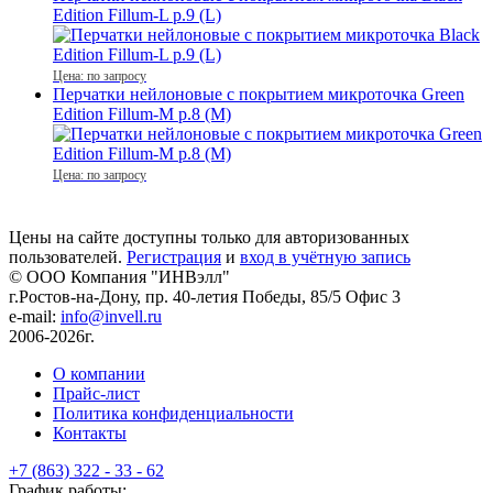
Edition Fillum-L р.9 (L)
Цена: по запросу
Перчатки нейлоновые с покрытием микроточка Green
Edition Fillum-M р.8 (M)
Цена: по запросу
Цены на сайте доступны только для авторизованных
пользователей.
Регистрация
и
вход в учётную запись
© ООО Компания
"ИНВэлл"
г.Ростов-на-Дону, пр. 40-летия Победы, 85/5 Офис 3
e-mail:
info@invell.ru
2006-2026г.
О компании
Прайс-лист
Политика конфиденциальности
Контакты
+7 (863) 322 - 33 - 62
График работы: