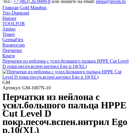
тел.:
+7 (863) 26‐9999‐8
или пишите на email:
elena@invell.ru
Главная
Gold Manibus
Trio-Diamond
Haisser
TOOLFOR
Amigo
Truper
GermaFlex
Rusgeocom
Перчатки
Краги
Перчатки из нейлона с усил.большого пальца HPPE Cut Level
D покр.песоч.вспен.нитрил Ego р.10(XL)
GM
Артикул: GM-1007N-10
Перчатки из нейлона с
усил.большого пальца HPPE
Cut Level D
покр.песоч.вспен.нитрил Ego
р.10(XL)