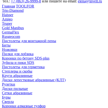
тел.:
+7 (863) 26‐9999‐8
или пишите на email:
elena@invell.ru
Главная
TOOLFOR
Trio-Diamond
Haisser
Amigo
Truper
Gold Manibus
GermaFlex
Rusgeocom
Пистолеты для монтажной пены
Биты
Ножовки
Пилки для лобзика
Коронки по бетону SDS-plus
Зубила и пики SDS
Пистолеты для герметика
Степлеры и скобы
Круги абразивные
Диски лепестковые абразивные (КЛТ)
Рулетки
Диски пильные
Сетки абразивные
Буры
Сверла
Коронки алмазные тулфор