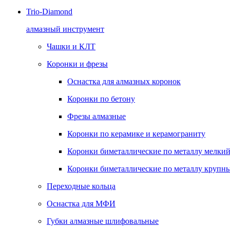
Trio-Diamond
алмазный инструмент
Чашки и КЛТ
Коронки и фрезы
Оснастка для алмазных коронок
Коронки по бетону
Фрезы алмазные
Коронки по керамике и керамограниту
Коронки биметаллические по металлу мелкий
Коронки биметаллические по металлу крупны
Переходные кольца
Оснастка для МФИ
Губки алмазные шлифовальные