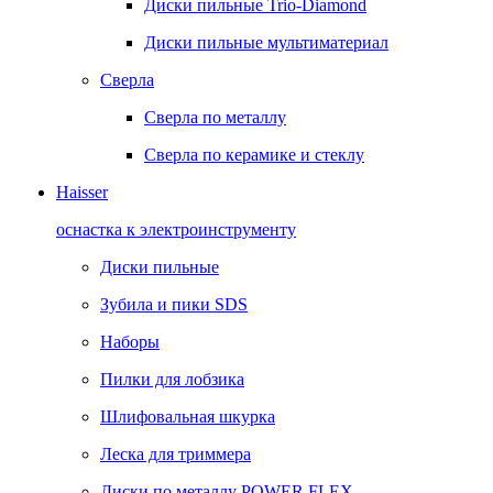
Диски пильные Trio-Diamond
Диски пильные мультиматериал
Сверла
Сверла по металлу
Сверла по керамике и стеклу
Haisser
оснастка к электроинструменту
Диски пильные
Зубила и пики SDS
Наборы
Пилки для лобзика
Шлифовальная шкурка
Леска для триммера
Диски по металлу POWER FLEX