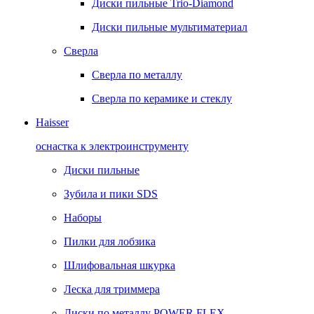
Диски пильные Trio-Diamond
Диски пильные мультиматериал
Сверла
Сверла по металлу
Сверла по керамике и стеклу
Haisser
оснастка к электроинструменту
Диски пильные
Зубила и пики SDS
Наборы
Пилки для лобзика
Шлифовальная шкурка
Леска для триммера
Диски по металлу POWER FLEX