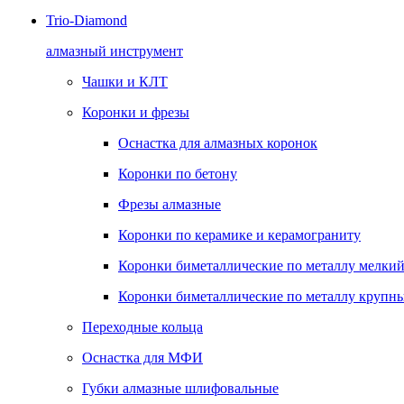
Trio-Diamond
алмазный инструмент
Чашки и КЛТ
Коронки и фрезы
Оснастка для алмазных коронок
Коронки по бетону
Фрезы алмазные
Коронки по керамике и керамограниту
Коронки биметаллические по металлу мелкий
Коронки биметаллические по металлу крупны
Переходные кольца
Оснастка для МФИ
Губки алмазные шлифовальные