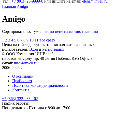
тел.:
+7 (863) 26‐9999‐8
или пишите на email:
elena@invell.ru
Главная
Amigo
Amigo
Сортировать по:
умолчанию
цене
названию
наличию
1
2
3
4
5
6
7
8
9
10
11
все сразу
Цены на сайте доступны только для авторизованных
пользователей.
Вход
и
Регистрация
© ООО Компания
"ИНВэлл"
г.Ростов-на-Дону, пр. 40-летия Победы, 85/5 Офис 3
e-mail:
info@invell.ru
2006-2026г.
О компании
Прайс-лист
Политика конфиденциальности
Контакты
+7 (863) 322 - 33 - 62
График работы:
Понедельник - Пятница с 8:00 до 17:00