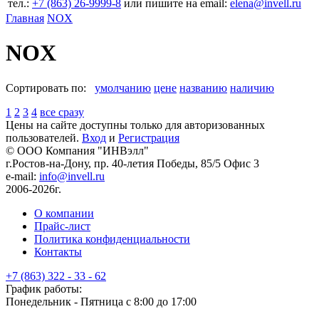
тел.:
+7 (863) 26‐9999‐8
или пишите на email:
elena@invell.ru
Главная
NOX
NOX
Сортировать по:
умолчанию
цене
названию
наличию
1
2
3
4
все сразу
Цены на сайте доступны только для авторизованных
пользователей.
Вход
и
Регистрация
© ООО Компания
"ИНВэлл"
г.Ростов-на-Дону, пр. 40-летия Победы, 85/5 Офис 3
e-mail:
info@invell.ru
2006-2026г.
О компании
Прайс-лист
Политика конфиденциальности
Контакты
+7 (863) 322 - 33 - 62
График работы:
Понедельник - Пятница с 8:00 до 17:00