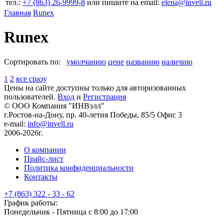
тел.:
+7 (863) 26‐9999‐8
или пишите на email:
elena@invell.ru
Главная
Runex
Runex
Сортировать по:
умолчанию
цене
названию
наличию
1
2
все сразу
Цены на сайте доступны только для авторизованных
пользователей.
Вход
и
Регистрация
© ООО Компания
"ИНВэлл"
г.Ростов-на-Дону, пр. 40-летия Победы, 85/5 Офис 3
e-mail:
info@invell.ru
2006-2026г.
О компании
Прайс-лист
Политика конфиденциальности
Контакты
+7 (863) 322 - 33 - 62
График работы:
Понедельник - Пятница с 8:00 до 17:00