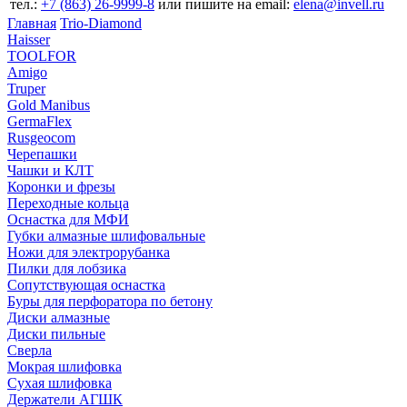
тел.:
+7 (863) 26‐9999‐8
или пишите на email:
elena@invell.ru
Главная
Trio-Diamond
Haisser
TOOLFOR
Amigo
Truper
Gold Manibus
GermaFlex
Rusgeocom
Черепашки
Чашки и КЛТ
Коронки и фрезы
Переходные кольца
Оснастка для МФИ
Губки алмазные шлифовальные
Ножи для электрорубанка
Пилки для лобзика
Сопутствующая оснастка
Буры для перфоратора по бетону
Диски алмазные
Диски пильные
Сверла
Мокрая шлифовка
Сухая шлифовка
Держатели АГШК