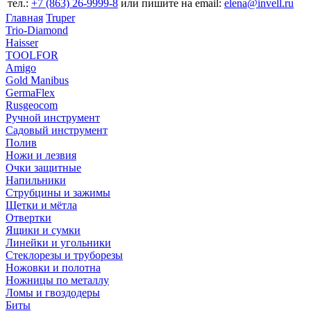
тел.:
+7 (863) 26‐9999‐8
или пишите на email:
elena@invell.ru
Главная
Truper
Trio-Diamond
Haisser
TOOLFOR
Amigo
Gold Manibus
GermaFlex
Rusgeocom
Ручной инструмент
Садовый инструмент
Полив
Ножи и лезвия
Очки защитные
Напильники
Струбцины и зажимы
Щетки и мётла
Отвертки
Ящики и сумки
Линейки и угольники
Стеклорезы и труборезы
Ножовки и полотна
Ножницы по металлу
Ломы и гвоздодеры
Биты