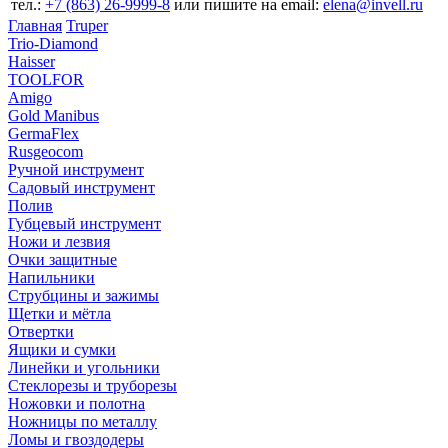
тел.:
+7 (863) 26‐9999‐8
или пишите на email:
elena@invell.ru
Главная
Truper
Trio-Diamond
Haisser
TOOLFOR
Amigo
Gold Manibus
GermaFlex
Rusgeocom
Ручной инструмент
Садовый инструмент
Полив
Губцевый инструмент
Ножи и лезвия
Очки защитные
Напильники
Струбцины и зажимы
Щетки и мётла
Отвертки
Ящики и сумки
Линейки и угольники
Стеклорезы и труборезы
Ножовки и полотна
Ножницы по металлу
Ломы и гвоздодеры