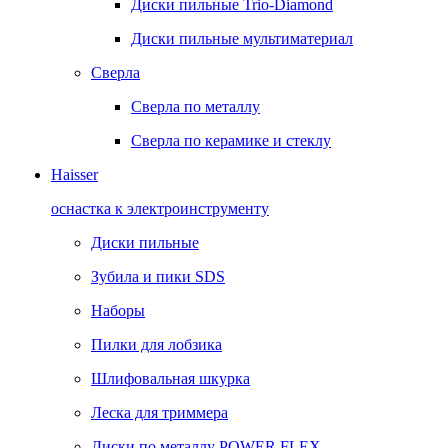
Диски пильные Trio-Diamond
Диски пильные мультиматериал
Сверла
Сверла по металлу
Сверла по керамике и стеклу
Haisser
оснастка к электроинструменту
Диски пильные
Зубила и пики SDS
Наборы
Пилки для лобзика
Шлифовальная шкурка
Леска для триммера
Диски по металлу POWER FLEX