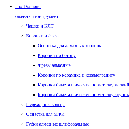
Trio-Diamond
алмазный инструмент
Чашки и КЛТ
Коронки и фрезы
Оснастка для алмазных коронок
Коронки по бетону
Фрезы алмазные
Коронки по керамике и керамограниту
Коронки биметаллические по металлу мелкий
Коронки биметаллические по металлу крупны
Переходные кольца
Оснастка для МФИ
Губки алмазные шлифовальные