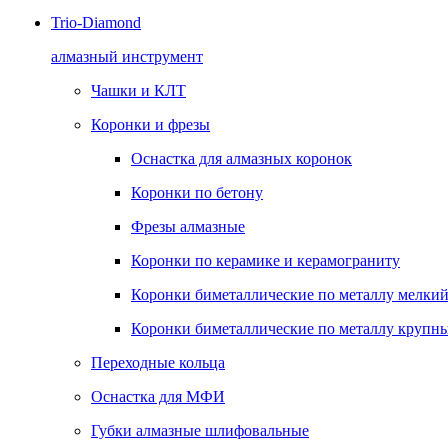
Trio-Diamond
алмазный инструмент
Чашки и КЛТ
Коронки и фрезы
Оснастка для алмазных коронок
Коронки по бетону
Фрезы алмазные
Коронки по керамике и керамограниту
Коронки биметаллические по металлу мелкий
Коронки биметаллические по металлу крупны
Переходные кольца
Оснастка для МФИ
Губки алмазные шлифовальные