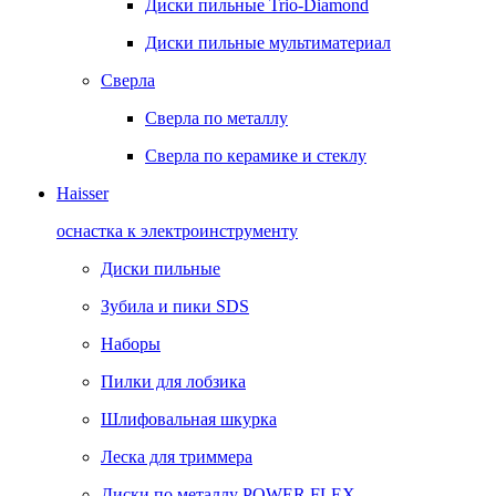
Диски пильные Trio-Diamond
Диски пильные мультиматериал
Сверла
Сверла по металлу
Сверла по керамике и стеклу
Haisser
оснастка к электроинструменту
Диски пильные
Зубила и пики SDS
Наборы
Пилки для лобзика
Шлифовальная шкурка
Леска для триммера
Диски по металлу POWER FLEX