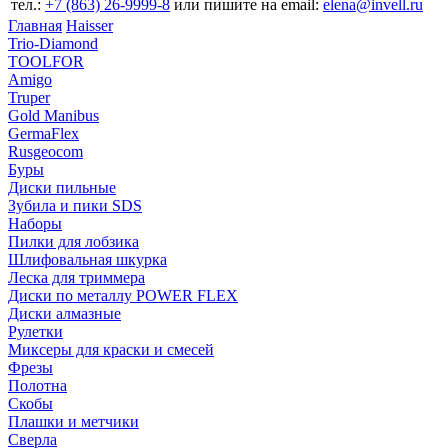
тел.:
+7 (863) 26‐9999‐8
или пишите на email:
elena@invell.ru
Главная
Haisser
Trio-Diamond
TOOLFOR
Amigo
Truper
Gold Manibus
GermaFlex
Rusgeocom
Буры
Диски пильные
Зубила и пики SDS
Наборы
Пилки для лобзика
Шлифовальная шкурка
Леска для триммера
Диски по металлу POWER FLEX
Диски алмазные
Рулетки
Миксеры для краски и смесей
Фрезы
Полотна
Скобы
Плашки и метчики
Сверла