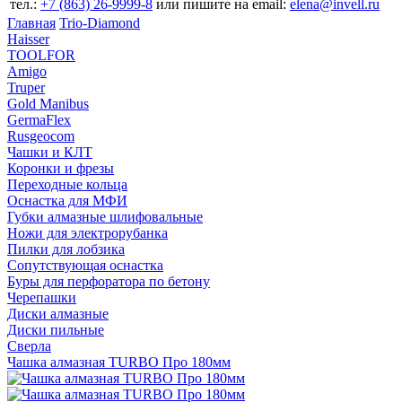
тел.:
+7 (863) 26‐9999‐8
или пишите на email:
elena@invell.ru
Главная
Trio-Diamond
Haisser
TOOLFOR
Amigo
Truper
Gold Manibus
GermaFlex
Rusgeocom
Чашки и КЛТ
Коронки и фрезы
Переходные кольца
Оснастка для МФИ
Губки алмазные шлифовальные
Ножи для электрорубанка
Пилки для лобзика
Сопутствующая оснастка
Буры для перфоратора по бетону
Черепашки
Диски алмазные
Диски пильные
Сверла
Чашка алмазная TURBO Про 180мм