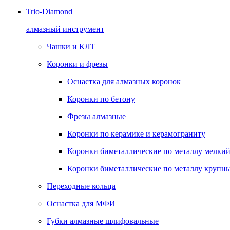
Trio-Diamond
алмазный инструмент
Чашки и КЛТ
Коронки и фрезы
Оснастка для алмазных коронок
Коронки по бетону
Фрезы алмазные
Коронки по керамике и керамограниту
Коронки биметаллические по металлу мелкий
Коронки биметаллические по металлу крупны
Переходные кольца
Оснастка для МФИ
Губки алмазные шлифовальные