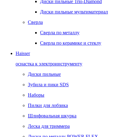
Диски пильные Trio-Diamond
Диски пильные мультиматериал
Сверла
Сверла по металлу
Сверла по керамике и стеклу
Haisser
оснастка к электроинструменту
Диски пильные
Зубила и пики SDS
Наборы
Пилки для лобзика
Шлифовальная шкурка
Леска для триммера
Диски по металлу POWER FLEX