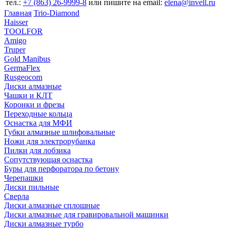
тел.:
+7 (863) 26‐9999‐8
или пишите на email:
elena@invell.ru
Главная
Trio-Diamond
Haisser
TOOLFOR
Amigo
Truper
Gold Manibus
GermaFlex
Rusgeocom
Диски алмазные
Чашки и КЛТ
Коронки и фрезы
Переходные кольца
Оснастка для МФИ
Губки алмазные шлифовальные
Ножи для электрорубанка
Пилки для лобзика
Сопутствующая оснастка
Буры для перфоратора по бетону
Черепашки
Диски пильные
Сверла
Диски алмазные сплошные
Диски алмазные для гравировальной машинки
Диски алмазные турбо