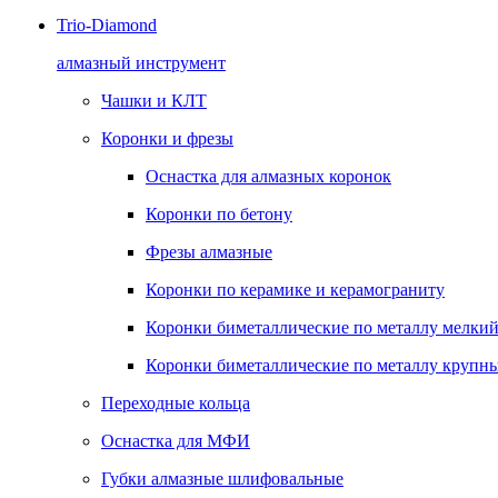
Trio-Diamond
алмазный инструмент
Чашки и КЛТ
Коронки и фрезы
Оснастка для алмазных коронок
Коронки по бетону
Фрезы алмазные
Коронки по керамике и керамограниту
Коронки биметаллические по металлу мелкий
Коронки биметаллические по металлу крупны
Переходные кольца
Оснастка для МФИ
Губки алмазные шлифовальные