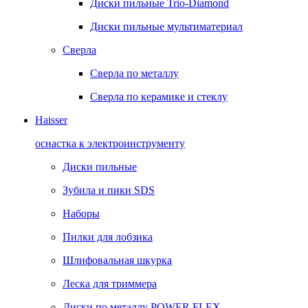
Диски пильные Trio-Diamond
Диски пильные мультиматериал
Сверла
Сверла по металлу
Сверла по керамике и стеклу
Haisser
оснастка к электроинструменту
Диски пильные
Зубила и пики SDS
Наборы
Пилки для лобзика
Шлифовальная шкурка
Леска для триммера
Диски по металлу POWER FLEX