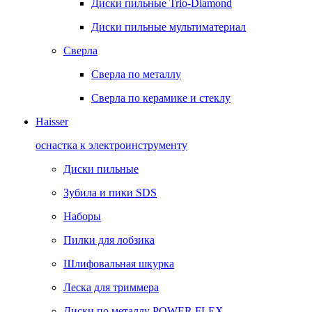
Диски пильные Trio-Diamond
Диски пильные мультиматериал
Сверла
Сверла по металлу
Сверла по керамике и стеклу
Haisser
оснастка к электроинструменту
Диски пильные
Зубила и пики SDS
Наборы
Пилки для лобзика
Шлифовальная шкурка
Леска для триммера
Диски по металлу POWER FLEX