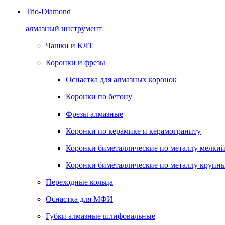
Trio-Diamond
алмазный инструмент
Чашки и КЛТ
Коронки и фрезы
Оснастка для алмазных коронок
Коронки по бетону
Фрезы алмазные
Коронки по керамике и керамограниту
Коронки биметаллические по металлу мелкий
Коронки биметаллические по металлу крупны
Переходные кольца
Оснастка для МФИ
Губки алмазные шлифовальные