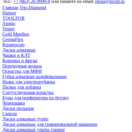
тел.:
+7 (863) 26‐9999‐8
или пишите на email:
elena@invell.ru
Главная
Trio-Diamond
Haisser
TOOLFOR
Amigo
Truper
Gold Manibus
GermaFlex
Rusgeocom
Диски алмазные
Чашки и КЛТ
Коронки и фрезы
Переходные кольца
Оснастка для МФИ
Губки алмазные шлифовальные
Ножи для электрорубанка
Пилки для лобзика
Сопутствующая оснастка
Буры для перфоратора по бетону
Черепашки
Диски пильные
Сверла
Диски алмазные турбо
Диски алмазные для гравировальной машинки
Диски алмазные ультра тонкие