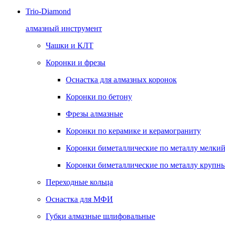
Trio-Diamond
алмазный инструмент
Чашки и КЛТ
Коронки и фрезы
Оснастка для алмазных коронок
Коронки по бетону
Фрезы алмазные
Коронки по керамике и керамограниту
Коронки биметаллические по металлу мелкий
Коронки биметаллические по металлу крупны
Переходные кольца
Оснастка для МФИ
Губки алмазные шлифовальные