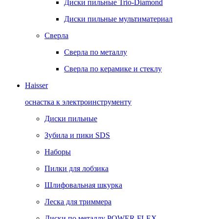
Диски пильные Trio-Diamond
Диски пильные мультиматериал
Сверла
Сверла по металлу
Сверла по керамике и стеклу
Haisser
оснастка к электроинструменту
Диски пильные
Зубила и пики SDS
Наборы
Пилки для лобзика
Шлифовальная шкурка
Леска для триммера
Диски по металлу POWER FLEX