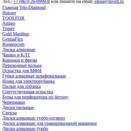
тел.:
+7 (863) 26‐9999‐8
или пишите на email:
elena@invell.ru
Главная
Trio-Diamond
Haisser
TOOLFOR
Amigo
Truper
Gold Manibus
GermaFlex
Rusgeocom
Диски алмазные
Чашки и КЛТ
Коронки и фрезы
Переходные кольца
Оснастка для МФИ
Губки алмазные шлифовальные
Ножи для электрорубанка
Пилки для лобзика
Сопутствующая оснастка
Буры для перфоратора по бетону
Черепашки
Диски пильные
Сверла
Диски алмазные турбо-сегмент
Диски алмазные для гравировальной машинки
Диски алмазные турбо