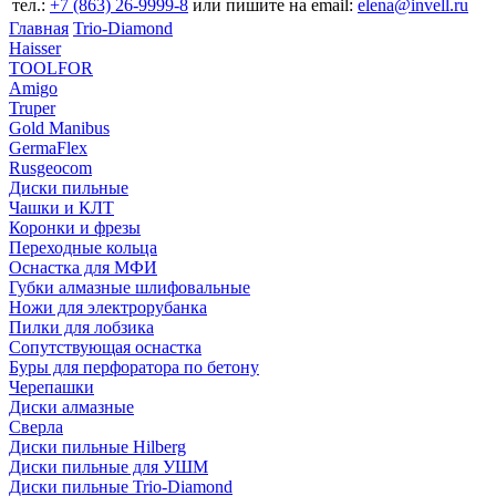
тел.:
+7 (863) 26‐9999‐8
или пишите на email:
elena@invell.ru
Главная
Trio-Diamond
Haisser
TOOLFOR
Amigo
Truper
Gold Manibus
GermaFlex
Rusgeocom
Диски пильные
Чашки и КЛТ
Коронки и фрезы
Переходные кольца
Оснастка для МФИ
Губки алмазные шлифовальные
Ножи для электрорубанка
Пилки для лобзика
Сопутствующая оснастка
Буры для перфоратора по бетону
Черепашки
Диски алмазные
Сверла
Диски пильные Hilberg
Диски пильные для УШМ
Диски пильные Trio-Diamond