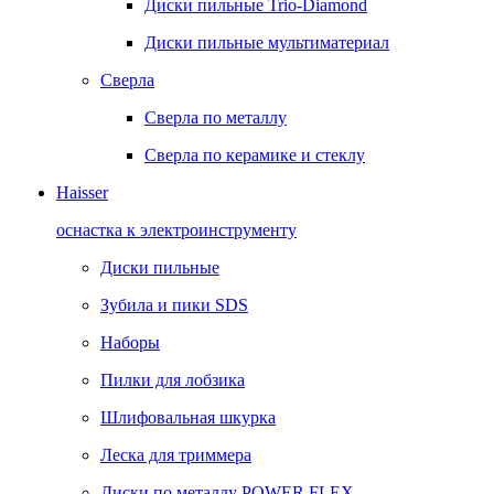
Диски пильные Trio-Diamond
Диски пильные мультиматериал
Сверла
Сверла по металлу
Сверла по керамике и стеклу
Haisser
оснастка к электроинструменту
Диски пильные
Зубила и пики SDS
Наборы
Пилки для лобзика
Шлифовальная шкурка
Леска для триммера
Диски по металлу POWER FLEX