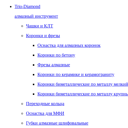
Trio-Diamond
алмазный инструмент
Чашки и КЛТ
Коронки и фрезы
Оснастка для алмазных коронок
Коронки по бетону
Фрезы алмазные
Коронки по керамике и керамограниту
Коронки биметаллические по металлу мелкий
Коронки биметаллические по металлу крупны
Переходные кольца
Оснастка для МФИ
Губки алмазные шлифовальные