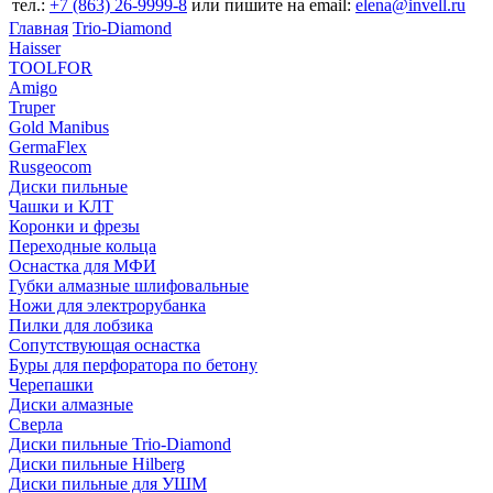
тел.:
+7 (863) 26‐9999‐8
или пишите на email:
elena@invell.ru
Главная
Trio-Diamond
Haisser
TOOLFOR
Amigo
Truper
Gold Manibus
GermaFlex
Rusgeocom
Диски пильные
Чашки и КЛТ
Коронки и фрезы
Переходные кольца
Оснастка для МФИ
Губки алмазные шлифовальные
Ножи для электрорубанка
Пилки для лобзика
Сопутствующая оснастка
Буры для перфоратора по бетону
Черепашки
Диски алмазные
Сверла
Диски пильные Trio-Diamond
Диски пильные Hilberg
Диски пильные для УШМ