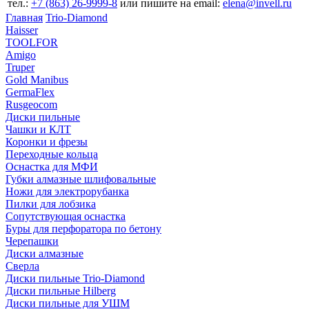
тел.:
+7 (863) 26‐9999‐8
или пишите на email:
elena@invell.ru
Главная
Trio-Diamond
Haisser
TOOLFOR
Amigo
Truper
Gold Manibus
GermaFlex
Rusgeocom
Диски пильные
Чашки и КЛТ
Коронки и фрезы
Переходные кольца
Оснастка для МФИ
Губки алмазные шлифовальные
Ножи для электрорубанка
Пилки для лобзика
Сопутствующая оснастка
Буры для перфоратора по бетону
Черепашки
Диски алмазные
Сверла
Диски пильные Trio-Diamond
Диски пильные Hilberg
Диски пильные для УШМ