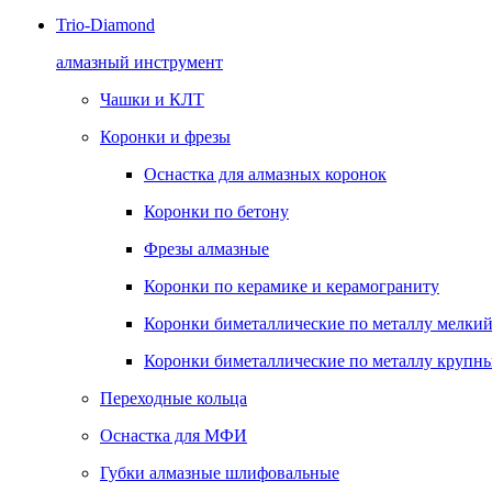
Trio-Diamond
алмазный инструмент
Чашки и КЛТ
Коронки и фрезы
Оснастка для алмазных коронок
Коронки по бетону
Фрезы алмазные
Коронки по керамике и керамограниту
Коронки биметаллические по металлу мелкий
Коронки биметаллические по металлу крупны
Переходные кольца
Оснастка для МФИ
Губки алмазные шлифовальные