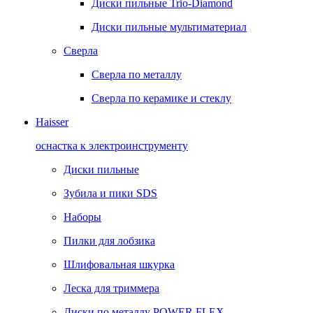
Диски пильные Trio-Diamond
Диски пильные мультиматериал
Сверла
Сверла по металлу
Сверла по керамике и стеклу
Haisser
оснастка к электроинструменту
Диски пильные
Зубила и пики SDS
Наборы
Пилки для лобзика
Шлифовальная шкурка
Леска для триммера
Диски по металлу POWER FLEX