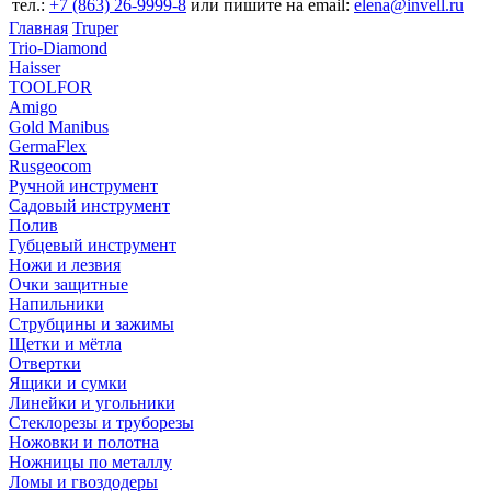
тел.:
+7 (863) 26‐9999‐8
или пишите на email:
elena@invell.ru
Главная
Truper
Trio-Diamond
Haisser
TOOLFOR
Amigo
Gold Manibus
GermaFlex
Rusgeocom
Ручной инструмент
Садовый инструмент
Полив
Губцевый инструмент
Ножи и лезвия
Очки защитные
Напильники
Струбцины и зажимы
Щетки и мётла
Отвертки
Ящики и сумки
Линейки и угольники
Стеклорезы и труборезы
Ножовки и полотна
Ножницы по металлу
Ломы и гвоздодеры