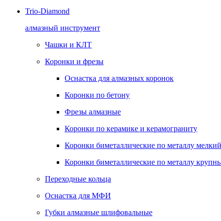
Trio-Diamond
алмазный инструмент
Чашки и КЛТ
Коронки и фрезы
Оснастка для алмазных коронок
Коронки по бетону
Фрезы алмазные
Коронки по керамике и керамограниту
Коронки биметаллические по металлу мелкий
Коронки биметаллические по металлу крупны
Переходные кольца
Оснастка для МФИ
Губки алмазные шлифовальные