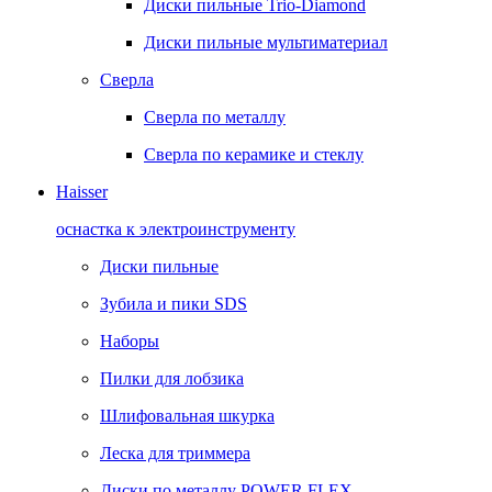
Диски пильные Trio-Diamond
Диски пильные мультиматериал
Сверла
Сверла по металлу
Сверла по керамике и стеклу
Haisser
оснастка к электроинструменту
Диски пильные
Зубила и пики SDS
Наборы
Пилки для лобзика
Шлифовальная шкурка
Леска для триммера
Диски по металлу POWER FLEX